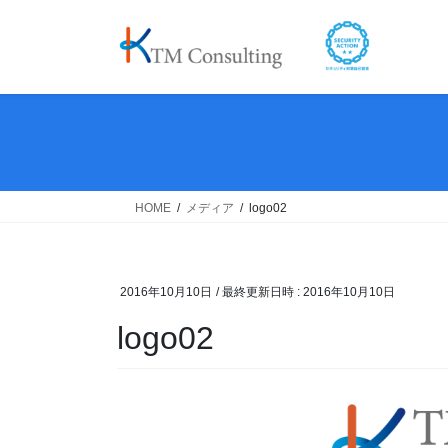
コ
ナ
ン
ビ
テ
ゲ
ン
ー
ツ
シ
へ
ョ
ス
ン
キ
に
ッ
移
HOME
メディア
logo02
プ
動
2016年10月10日
/ 最終更新日時 :
2016年10月10日
logo02