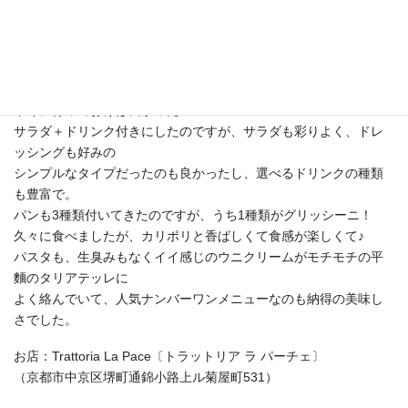
こちらのイタリアンにはあるみたい、しかも人気メニューっぽ
い、でも、建物の奥にあるお店で
ちょっと入りにくい…とぐるぐる数年の間、行くかどうするか考
えていたような気がします。
で、とうとう行ってみたのですが、結論からいいますと、もっと
早くに行っておけば良かった！
サラダ＋ドリンク付きにしたのですが、サラダも彩りよく、ドレ
ッシングも好みの
シンプルなタイプだったのも良かったし、選べるドリンクの種類
も豊富で。
パンも3種類付いてきたのですが、うち1種類がグリッシーニ！
久々に食べましたが、カリポリと香ばしくて食感が楽しくて♪
パスタも、生臭みもなくイイ感じのウニクリームがモチモチの平
麵のタリアテッレに
よく絡んでいて、人気ナンバーワンメニューなのも納得の美味し
さでした。
お店：Trattoria La Pace〔トラットリア ラ パーチェ〕
（京都市中京区堺町通錦小路上ル菊屋町531）