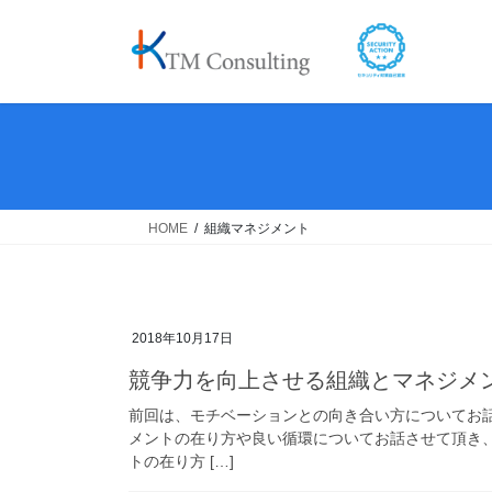
コ
ナ
ン
ビ
テ
ゲ
ン
ー
ツ
シ
へ
ョ
ス
ン
キ
に
ッ
移
HOME
組織マネジメント
プ
動
2018年10月17日
競争力を向上させる組織とマネジメ
前回は、モチベーションとの向き合い方についてお
メントの在り方や良い循環についてお話させて頂き
トの在り方 […]