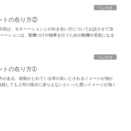
つぶやき
ントの在り方②
 今回は、モチベーションとの向き合い方についてお話させて頂
チベーションは、動機づけや物事を行うための動機や意欲になる
つぶやき
ントの在り方➀
力がある、統制がとれている等の良いとされるイメージが強か
逸脱しても上司の指示に逆らえないといった悪いイメージが強く